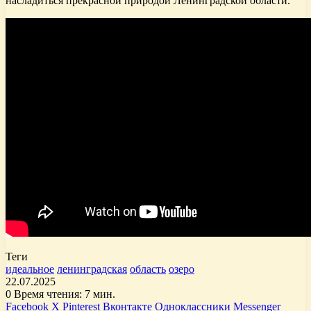
насладиться прекрасной природой Ленинградской области.
Теги
идеальное
ленинградская
область
озеро
22.07.2025
0
Время чтения: 7 мин.
Facebook
X
Pinterest
Вконтакте
Одноклассники
Messenger