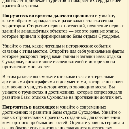
долгих лет привлекает туристов и покоряет их сердца своей
красотой и уютом.
Погрузитесь во времена далекого прошлого
и узнайте,
каким образом зарождалась и развивалась эта сказочная
территория. Открытие первых поселений, появление первых
зданий и ландшафтных объектов — все это важные этапы,
которые привели к формированию Базы отдыха Суходолье.
Узнайте о том, какие легенды и исторические события
связаны с этим местом. Откройте для себя уникальные факты,
которые раскроют перед вами тайны и загадки Базы отдыха
Суходолье, восхитившие исследователей и историков на
протяжении многих лет.
В этом разделе вы сможете ознакомиться с интересными
архивными фотографиями и документами, которые позволят
вам воочию увидеть историческую эволюцию места. Вы
узнаете о трудностях и достижениях, которые сопровождали
развитие Базы отдыха Суходолье на протяжении долгих лет.
Погрузитесь в настоящее
и узнайте о современных
достижениях и развитии Базы отдыха Суходолье. Узнайте о
новых строительных проектах, созданных для обеспечения
комфортного пребывания гостей. Оцените уровень сервиса и
разнообразие услуг, которые предлагаются посетителям.