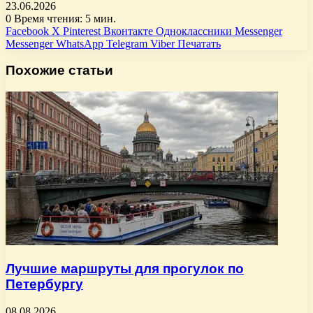
23.06.2026
0
Время чтения: 5 мин.
Facebook
X
Pinterest
Вконтакте
Одноклассники
Messenger
Messenger
WhatsApp
Telegram
Viber
Печатать
Похожие статьи
Лучшие маршруты для прогулок по
Петербургу
08.08.2026