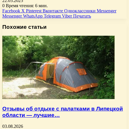
22.05.2025
0
Время чтения: 6 мин.
Facebook
X
Pinterest
Вконтакте
Одноклассники
Messenger
Messenger
WhatsApp
Telegram
Viber
Печатать
Похожие статьи
Отзывы об отдыхе с палатками в Липецкой
области — лучшие…
03.08.2026