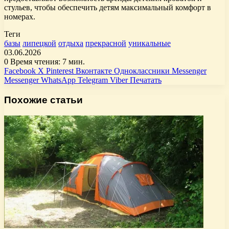
стульев, чтобы обеспечить детям максимальный комфорт в
номерах.
Теги
базы
липецкой
отдыха
прекрасной
уникальные
03.06.2026
0
Время чтения: 7 мин.
Facebook
X
Pinterest
Вконтакте
Одноклассники
Messenger
Messenger
WhatsApp
Telegram
Viber
Печатать
Похожие статьи