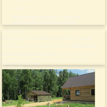
07.08.2026
Псковская область — отдых с
животными на базах отдыха
Облако меток
база
базы
достопримечательности
идеальное
области
лучшие
место
новосибирской
места
московской
отдыха
отдых
область
ростовской
рязанской
районе
самарской
свердловской
тверской
саратовской
тульской
тамбовской
челябинской
ярославской
Интересное