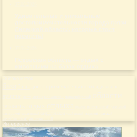
07.08.2026
Удивительные и уникальные
достопримечательности города грязи
Липецкой области, которые стоит
посетить!
07.08.2026
Псковская область — отдых с
животными на базах отдыха
Облако меток
база
базы
достопримечательности
идеальное
области
лучшие
место
новосибирской
места
московской
отдыха
отдых
область
ростовской
рязанской
районе
самарской
свердловской
тверской
саратовской
тульской
тамбовской
челябинской
ярославской
Интересное