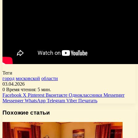
Теги
город
московской
области
03.04.2026
0
Время чтения: 5 мин.
Facebook
X
Pinterest
Вконтакте
Одноклассники
Messenger
Messenger
WhatsApp
Telegram
Viber
Печатать
Похожие статьи