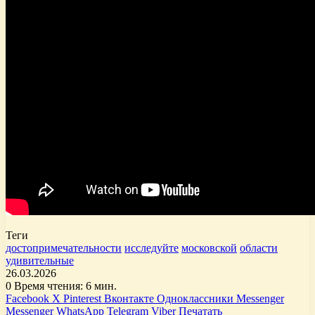
Теги
достопримечательности
исследуйте
московской
области
удивительные
26.03.2026
0
Время чтения: 6 мин.
Facebook
X
Pinterest
Вконтакте
Одноклассники
Messenger
Messenger
WhatsApp
Telegram
Viber
Печатать