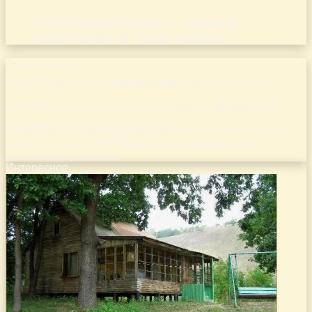
Псковская область — отдых с
животными на базах отдыха
Облако меток
база
базы
достопримечательности
идеальное
области
лучшие
место
новосибирской
места
московской
отдыха
отдых
область
ростовской
рязанской
районе
самарской
свердловской
тверской
саратовской
тульской
тамбовской
челябинской
ярославской
Интересное