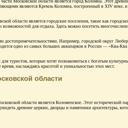
части Московской области является город Коломна. Этот древн
яющими являются Кремль Коломна, построенный в XIV веке, и 
кой области является городские поселения, такие как городск
и возможностей для отдыха. Здесь можно посетить многочисленн
ими достопримечательностями. Например, городской округ Люб
ходится одно из самых больших аквапарков в России — «Ква-Ква
 для туристов, которые хотят познакомиться с богатым культур
 время, наслаждаясь красотой и уникальностью этих мест.
сковской области
сковской области является Коломенское. Этот исторический па
увидеть древние церкви, дворцы и памятники архитектуры, кот