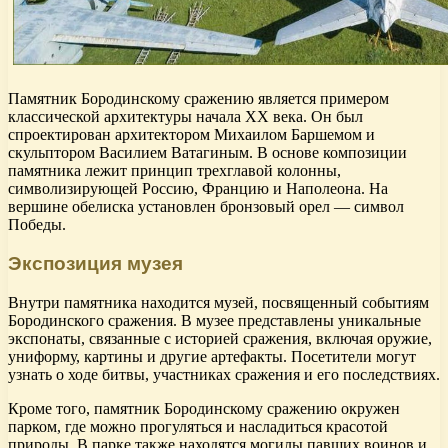
Памятник Бородинскому сражению является примером
классической архитектуры начала XX века. Он был
спроектирован архитектором Михаилом Баршемом и
скульптором Василием Ватагиным. В основе композиции
памятника лежит принцип трехглавой колонны,
символизирующей Россию, Францию и Наполеона. На
вершине обелиска установлен бронзовый орел — символ
Победы.
Экспозиция музея
Внутри памятника находится музей, посвященный событиям
Бородинского сражения. В музее представлены уникальные
экспонаты, связанные с историей сражения, включая оружие,
униформу, картины и другие артефакты. Посетители могут
узнать о ходе битвы, участниках сражения и его последствиях.
Кроме того, памятник Бородинскому сражению окружен
парком, где можно прогуляться и насладиться красотой
природы. В парке также находятся могилы павших воинов и