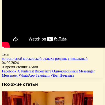
Теги
живописной
московской
отдыха
родник
уникальный
04.09.2024
0
Время чтения: 4 мин.
Facebook
X
Pinterest
Вконтакте
Одноклассники
Messenger
Messenger
WhatsApp
Telegram
Viber
Печатать
Похожие статьи