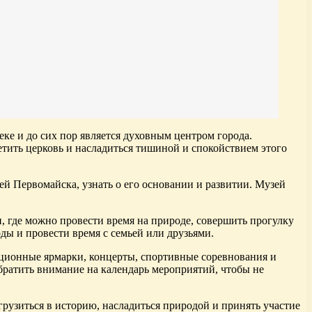
ке и до сих пор является духовным центром города.
етить церковь и насладиться тишиной и спокойствием этого
й Первомайска, узнать о его основании и развитии. Музей
 где можно провести время на природе, совершить прогулку
ды и провести время с семьей или друзьями.
иционные ярмарки, концерты, спортивные соревнования и
братить внимание на календарь мероприятий, чтобы не
рузиться в историю, насладиться природой и принять участие