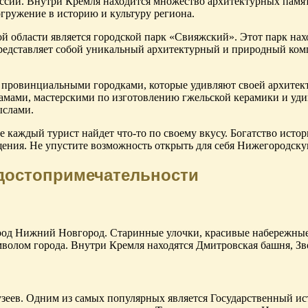
ссии. Внутри Кремля находится множество архитектурных памят
гружение в историю и культуру региона.
области является городской парк «Свияжский». Этот парк нахо
едставляет собой уникальный архитектурный и природный комп
 провинциальными городками, которые удивляют своей архитект
рамами, мастерскими по изготовлению гжельской керамики и уди
ыслами.
е каждый турист найдет что-то по своему вкусу. Богатство ист
ения. Не упустите возможность открыть для себя Нижегородску
 достопримечательности
город Нижний Новгород. Старинные улочки, красивые набережны
имволом города. Внутри Кремля находятся Дмитровская башня, З
зеев. Одним из самых популярных является Государственный ис