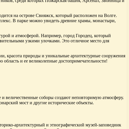
ников, среди которых Пожарская башня, Арсенал, Звонница и
дится на острове Свияжск, который расположен на Волге.
лекс. В парке можно увидеть древние храмы, монастыри,
урой и атмосферой. Например, город Городец, который
вительными узкими улочками. Это отличное место для
ории, красота природы и уникальные архитектурные сооружения
ю область и ее великолепные достопримечательности!
е и величественные соборы создают неповторимую атмосферу.
вонарский мост и другие исторические объекты.
торико-архитектурный и этнографический музей-заповедник