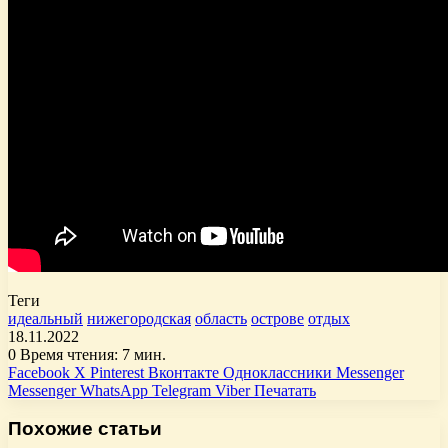
Теги
идеальный
нижегородская
область
острове
отдых
18.11.2022
0
Время чтения: 7 мин.
Facebook
X
Pinterest
Вконтакте
Одноклассники
Messenger
Messenger
WhatsApp
Telegram
Viber
Печатать
Похожие статьи