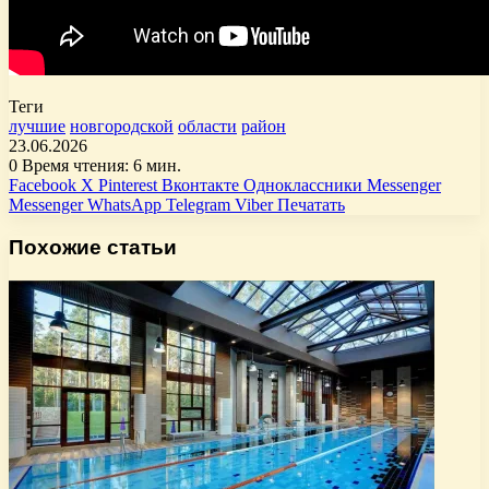
Теги
лучшие
новгородской
области
район
23.06.2026
0
Время чтения: 6 мин.
Facebook
X
Pinterest
Вконтакте
Одноклассники
Messenger
Messenger
WhatsApp
Telegram
Viber
Печатать
Похожие статьи