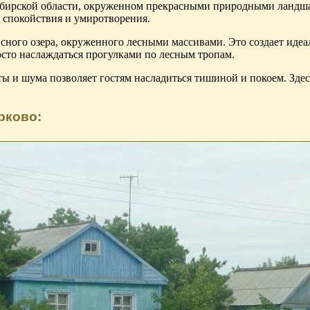
ибирской области, окруженном прекрасными природными ландша
 спокойствия и умиротворения.
сного озера, окруженного лесными массивами. Это создает идеа
росто наслаждаться прогулками по лесным тропам.
ты и шума позволяет гостям насладиться тишиной и покоем. Зде
рково: