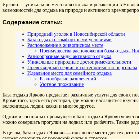
Ярково — уникальное место для отдыха и релаксации в Новосиб
возможностей для отдыха на природе и активного времяпрепр
Содержание статьи:
Природный уголок в Новосибирской области
База отдыха с комфортными условиями
Расположение в живописном месте
Преимущества расположения базы отдыха Ярк
Разнообразные виды активного отдыха
Уникальные природные достопримечательности
Превосходный сервис и гостеприимство персонала
Идеальное место для семейного отдыха
Разнообразие развлечений
Уютное проживание
База отдыха Ярково предлагает различные услуги для своих п
Кроме того, здесь есть ресторан, где можно насладиться вкус
велосипеды, лодки, каяки и многое другое.
Одним из основных преимуществ базы отдыха Ярково является 
можно совершать прогулки на лодках или рыбачить. Также ряд
В целом, база отдыха Ярково — идеальное место для тех, кто 
сможет отдохнуть от городской суеты и стрессов.