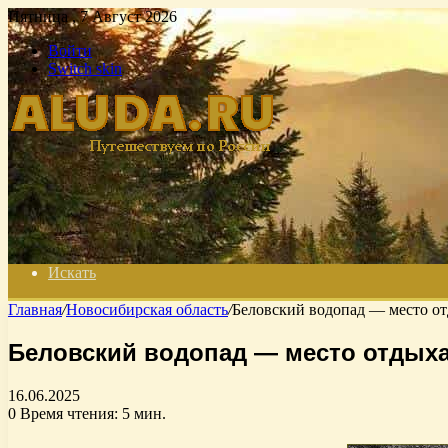
Пятница , 7 Август 2026
Войти
Switch skin
Искать
Главная
/
Новосибирская область
/
Беловский водопад — место от
Беловский водопад — место отдыха
16.06.2025
0
Время чтения: 5 мин.