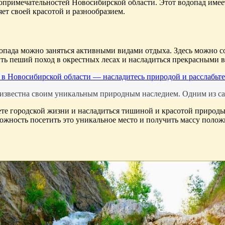
опримечательностей Новосибирской области. Этот водопад имеет
ет своей красотой и разнообразием.
пада можно заняться активными видами отдыха. Здесь можно со
ить пеший поход в окрестных лесах и насладиться прекрасными 
 в Новосибирской области — насладитесь природой и расслабьт
, известна своим уникальным природным наследием. Одним из са
уете городской жизни и насладиться тишиной и красотой природ
можность посетить это уникальное место и получить массу поло