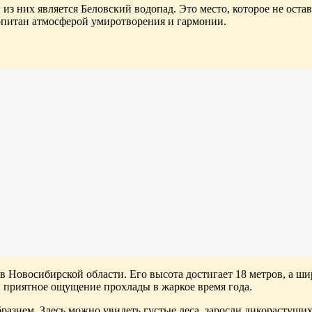
 из них является Беловский водопад. Это место, которое не о
опитан атмосферой умиротворения и гармонии.
 Новосибирской области. Его высота достигает 18 метров, а ши
 приятное ощущение прохлады в жаркое время года.
бразием. Здесь можно увидеть густые леса, заросли дикорастущ