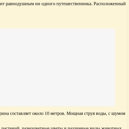
ставит равнодушным ни одного путешественника. Расположенный
рина составляет около 10 метров. Мощная струя воды, с шумом
их растений, разноцветные цветы и различные виды животных.