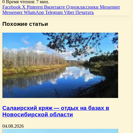
0
Время чтения: 7 мин.
Facebook
X
Pinterest
Вконтакте
Одноклассники
Messenger
Messenger
WhatsApp
Telegram
Viber
Печатать
Похожие статьи
Салаирский кряж — отдых на базах в
Новосибирской области
04.08.2026