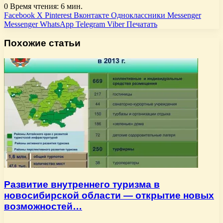
0
Время чтения: 6 мин.
Facebook
X
Pinterest
Вконтакте
Одноклассники
Messenger
Messenger
WhatsApp
Telegram
Viber
Печатать
Похожие статьи
Развитие внутреннего туризма в
новосибирской области — открытие новых
возможностей…