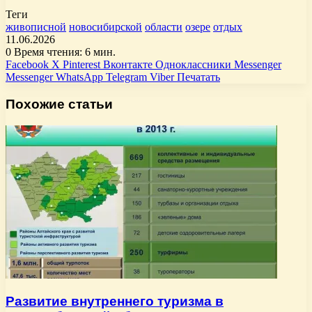
Теги
живописной
новосибирской
области
озере
отдых
11.06.2026
0
Время чтения: 6 мин.
Facebook
X
Pinterest
Вконтакте
Одноклассники
Messenger
Messenger
WhatsApp
Telegram
Viber
Печатать
Похожие статьи
Развитие внутреннего туризма в