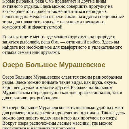
Кроме рыбалки, река Омь предлагает и другие виды
активного отдыха. Здесь можно совершить прогулку на
катамаране или лодке, а также покататься на водных
велосипедах. Недалеко от реки также находятся специальные
зоны для пляжного отдыха с песчаными пляжами и
комфортной инфраструктурой.
Если вы ищете место, где можно отдохнуть на природе и
заняться рыбалкой, река Омь — отличный выбор. Здесь вы
найдете все необходимое для комфортного и увлекательного
отдыха семьей или друзьями.
Озеро Большое Мурашевское
Озеро Большое Мурашевское славится своим разнообразием
рыбы. Здесь можно поймать такие виды, как щука, окунь,
карп, лещ, судак и многие другие. Рыбалка на Большом
Мурашевском озере доступна как для профессионалов, так и
для начинающих рыболовов.
На озере Большое Мурашевское есть несколько удобных мест
для размещения палаток и проведения пикников. Также здесь
можно арендовать лодку или катер для прогулок по озеру.
Вокруг озера расположены лесные массивы, где можно
прогуляться и насладиться природой.