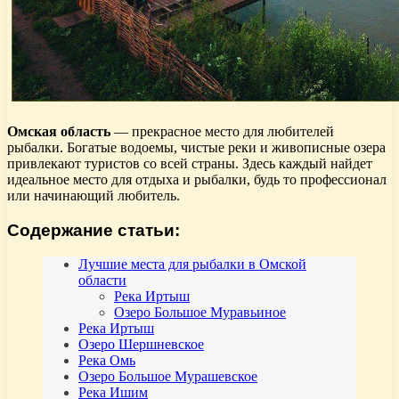
Омская область
— прекрасное место для любителей
рыбалки. Богатые водоемы, чистые реки и живописные озера
привлекают туристов со всей страны. Здесь каждый найдет
идеальное место для отдыха и рыбалки, будь то профессионал
или начинающий любитель.
Содержание статьи:
Лучшие места для рыбалки в Омской
области
Река Иртыш
Озеро Большое Муравьиное
Река Иртыш
Озеро Шершневское
Река Омь
Озеро Большое Мурашевское
Река Ишим