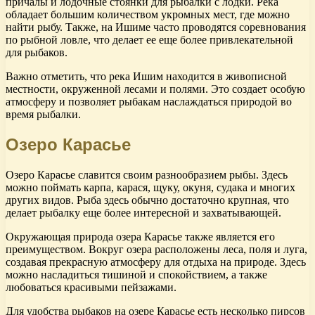
причалы и лодочные стоянки для рыбалки с лодки. Река
обладает большим количеством укромных мест, где можно
найти рыбу. Также, на Ишиме часто проводятся соревнования
по рыбной ловле, что делает ее еще более привлекательной
для рыбаков.
Важно отметить, что река Ишим находится в живописной
местности, окруженной лесами и полями. Это создает особую
атмосферу и позволяет рыбакам наслаждаться природой во
время рыбалки.
Озеро Карасье
Озеро Карасье славится своим разнообразием рыбы. Здесь
можно поймать карпа, карася, щуку, окуня, судака и многих
других видов. Рыба здесь обычно достаточно крупная, что
делает рыбалку еще более интересной и захватывающей.
Окружающая природа озера Карасье также является его
преимуществом. Вокруг озера расположены леса, поля и луга,
создавая прекрасную атмосферу для отдыха на природе. Здесь
можно насладиться тишиной и спокойствием, а также
любоваться красивыми пейзажами.
Для удобства рыбаков на озере Карасье есть несколько пирсов