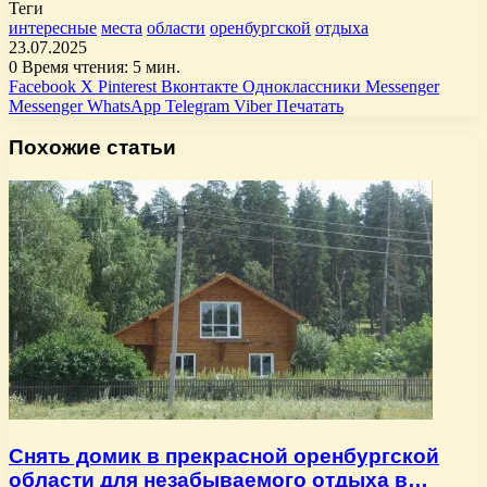
Теги
интересные
места
области
оренбургской
отдыха
23.07.2025
0
Время чтения: 5 мин.
Facebook
X
Pinterest
Вконтакте
Одноклассники
Messenger
Messenger
WhatsApp
Telegram
Viber
Печатать
Похожие статьи
Снять домик в прекрасной оренбургской
области для незабываемого отдыха в…