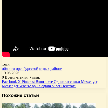
Теги
области
оренбургской
отдых
районе
19.05.2026
0
Время чтения: 7 мин.
Facebook
X
Pinterest
Вконтакте
Одноклассники
Messenger
Messenger
WhatsApp
Telegram
Viber
Печатать
Похожие статьи