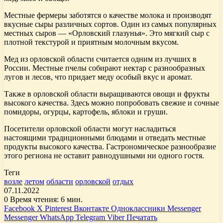
Местные фермеры заботятся о качестве молока и производят
вкусные сыры различных сортов. Один из самых популярных
местных сыров — «Орловский глазунья». Это мягкий сыр с
плотной текстурой и приятным молочным вкусом.
Мед из орловской области считается одним из лучших в
России. Местные пчелы собирают нектар с разнообразных
лугов и лесов, что придает меду особый вкус и аромат.
Также в орловской области выращиваются овощи и фрукты
высокого качества. Здесь можно попробовать свежие и сочные
помидоры, огурцы, картофель, яблоки и груши.
Посетители орловской области могут насладиться
настоящими традиционными блюдами и отведать местные
продукты высокого качества. Гастрономическое разнообразие
этого региона не оставит равнодушными ни одного гостя.
Теги
возле
летом
области
орловской
отдых
07.11.2022
0
Время чтения: 6 мин.
Facebook
X
Pinterest
Вконтакте
Одноклассники
Messenger
Messenger
WhatsApp
Telegram
Viber
Печатать