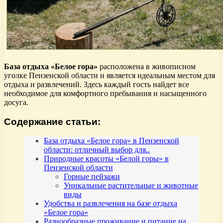
База отдыха «Белое гора»
расположена в живописном
уголке Пензенской области и является идеальным местом для
отдыха и развлечений. Здесь каждый гость найдет все
необходимое для комфортного пребывания и насыщенного
досуга.
Содержание статьи:
База отдыха «Белое гора» в Пензенской
области: отличный выбор для..
Природные красоты «Белой горы» в
Пензенской области
Горные пейзажи
Уникальные растительные и животные
виды
Удобства и развлечения на базе отдыха
«Белое гора»
Разнообразные проживание и питание на