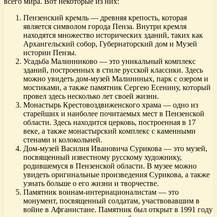
всего мира. Вот некоторые из них:
Пензенский кремль — древняя крепость, которая
является символом города Пенза. Внутри кремля
находятся множество исторических зданий, таких как
Архангельский собор, Губернаторский дом и Музей
истории Пензы.
Усадьба Малинниково — это уникальный комплекс
зданий, построенных в стиле русской классики. Здесь
можно увидеть дом-музей Малининых, парк с озером и
мостиками, а также памятник Сергею Есенину, который
провел здесь несколько лет своей жизни.
Монастырь Крестовоздвиженского храма — одно из
старейших и наиболее почитаемых мест в Пензенской
области. Здесь находится церковь, построенная в 17
веке, а также монастырский комплекс с каменными
стенами и колокольней.
Дом-музей Василия Ивановича Сурикова — это музей,
посвященный известному русскому художнику,
родившемуся в Пензенской области. В музее можно
увидеть оригинальные произведения Сурикова, а также
узнать больше о его жизни и творчестве.
Памятник воинам-интернационалистам — это
монумент, посвященный солдатам, участвовавшим в
войне в Афганистане. Памятник был открыт в 1991 году