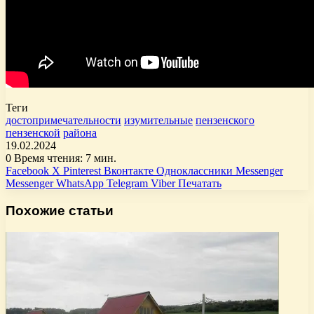
Теги
достопримечательности
изумительные
пензенского
пензенской
района
19.02.2024
0
Время чтения: 7 мин.
Facebook
X
Pinterest
Вконтакте
Одноклассники
Messenger
Messenger
WhatsApp
Telegram
Viber
Печатать
Похожие статьи