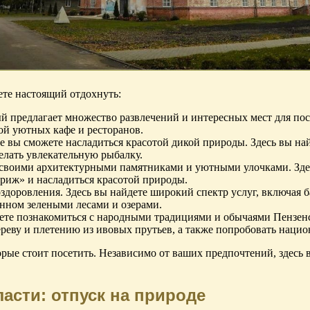
ете настоящий отдохнуть:
й предлагает множество развлечений и интересных мест для пос
рой уютных кафе и ресторанов.
е вы сможете насладиться красотой дикой природы. Здесь вы н
делать увлекательную рыбалку.
 своими архитектурными памятниками и уютными улочками. Здес
Париж» и насладиться красотой природы.
здоровления. Здесь вы найдете широкий спектр услуг, включая б
енном зелеными лесами и озерами.
ете познакомиться с народными традициями и обычаями Пензенс
 дереву и плетению из ивовых прутьев, а также попробовать наци
рые стоит посетить. Независимо от ваших предпочтений, здесь в
асти: отпуск на природе