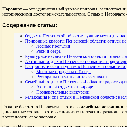
Наровчат
— это удивительный уголок природы, расположенны
историческими достопримечательностями. Отдых в Наровчате —
Содержание статьи:
Отдых в Пензенской области: лучшие места для на
Природные красоты Пензенской области: отпуск на
Лесные прогулки
Реки и озера
Культурное наследие Пензенской области: отдых с 
Активный отдых в Пензенской области: заряд энер
Гастрономический туризм в Пензенской области: от
Местные продукты и блюда
Рестораны и кулинарные фестивали
Семейный отдых в Пензенской области: радость для
Активный отдых на природе
Познавательные экскурсии
Релаксация и спа-отдых в Пензенской области: насла
Главное богатство Наровчата — это его
лечебные источники
.
уникальные составы, которые помогают в лечении различных за
восстановить свое здоровье.
Однако Наровчат — не только место для лечения, но и для акт