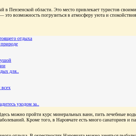
й в Пензенской области. Это место привлекает туристов своим
 это возможность погрузиться в атмосферу уюта и спокойствия,
стоящего отдыха
 природе
душой
гии
дых для..
 всех
дитесь уходом за..
 Здесь можно пройти курс минеральных ванн, пить лечебные во
болеваний. Кроме того, в Наровчате есть много санаториев и п
ивного отдыха. В окрестностях Наровчата можно заняться рыбалк