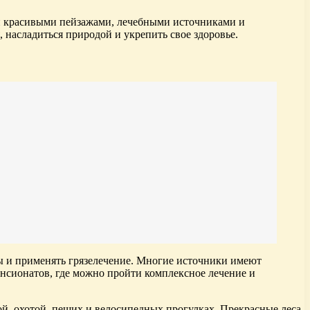
и красивыми пейзажами, лечебными источниками и
 насладиться природой и укрепить свое здоровье.
ды и применять грязелечение. Многие источники имеют
ансионатов, где можно пройти комплексное лечение и
ой, охотой, пеших и велосипедных прогулках. Прекрасные леса