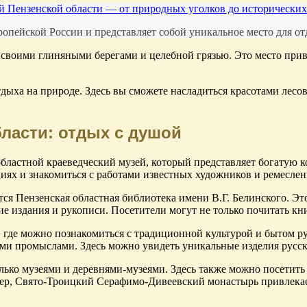
й Пензенской области — от природных уголков до исторически
опейской России и представляет собой уникальное место для от
но своими глиняными берегами и целебной грязью. Это место прив
дыха на природе. Здесь вы сможете насладиться красотами лесов
ласти: отдых с душой
бластной краеведческий музей, который представляет богатую к
циях и знакомиться с работами известных художников и ремеслен
я Пензенская областная библиотека имени В.Г. Белинского. Это
е издания и рукописи. Посетители могут не только почитать кн
 где можно познакомиться с традиционной культурой и бытом рус
и промыслами. Здесь можно увидеть уникальные изделия русско
олько музеями и деревнями-музеями. Здесь также можно посетить
ер, Свято-Троицкий Серафимо-Дивеевский монастырь привлекает