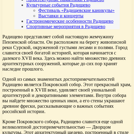
Культурные события Радищево
Фестиваль «Радищевские каникулы»
Выставки и концерты
Гастрономические особенности Радищево
Спортивные мероприятия в Радищево
Радищево представляет собой настоящую жемчужину
Пензенской области. Он расположен на берегу живописной
реки Сурской, окруженной густыми лесами и полями. Город
славится своей богатой историей, которая начинается с
далекого XVII века. Здесь можно найти множество древних
архитектурных сооружений, которые до сих пор хранят
наследие прошлого.
Одной из самых знаменитых достопримечательностей
Радищево является Покровский собор. Этот прекрасный храм,
построенный в XVIII веке, удивляет своей уникальной
архитектурой и декоративными элементами. Внутри собора
вы найдете множество ценных икон, а его стены украшают
древние фрески, рассказывающие о важных событиях
российской истории.
Кроме Покровского собора, Радищево славится еще одной
великолепной достопримечательностью — Дворцом
культуры. Этот архитектурный шедевр, построенный в стиле