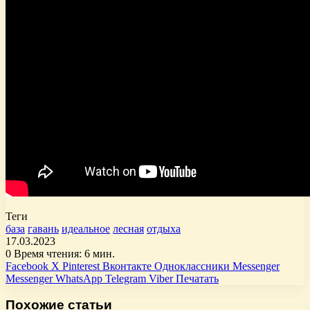
Теги
база
гавань
идеальное
лесная
отдыха
17.03.2023
0
Время чтения: 6 мин.
Facebook
X
Pinterest
Вконтакте
Одноклассники
Messenger
Messenger
WhatsApp
Telegram
Viber
Печатать
Похожие статьи