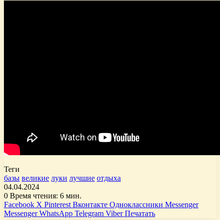
Теги
базы
великие
луки
лучшие
отдыха
04.04.2024
0
Время чтения: 6 мин.
Facebook
X
Pinterest
Вконтакте
Одноклассники
Messenger
Messenger
WhatsApp
Telegram
Viber
Печатать