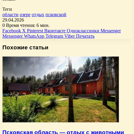
Теги
области
озере
отдых
псковской
29.04.2026
0
Время чтения: 6 мин.
Facebook
X
Pinterest
Вконтакте
Одноклассники
Messenger
Messenger
WhatsApp
Telegram
Viber
Печатать
Похожие статьи
Псковская область — отдых с животными