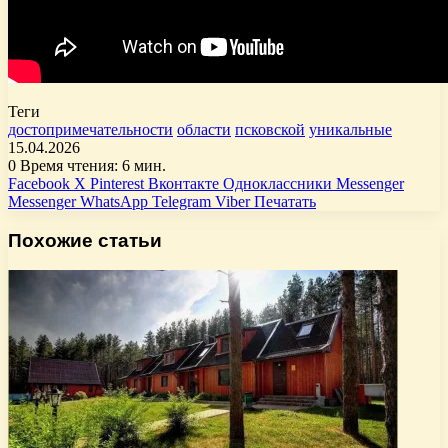
Теги
достопримечательности
области
псковской
уникальные
15.04.2026
0
Время чтения: 6 мин.
Facebook
X
Pinterest
Вконтакте
Одноклассники
Messenger
Messenger
WhatsApp
Telegram
Viber
Печатать
Похожие статьи