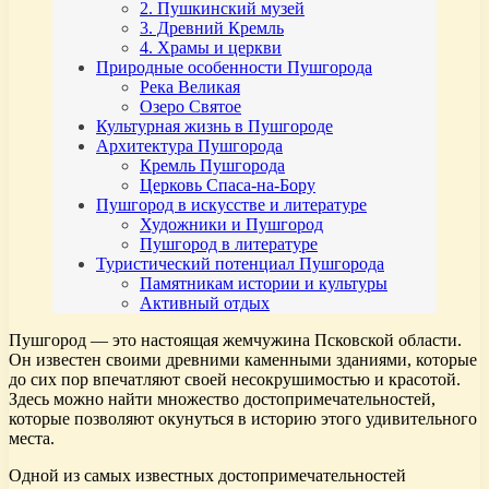
2. Пушкинский музей
3. Древний Кремль
4. Храмы и церкви
Природные особенности Пушгорода
Река Великая
Озеро Святое
Культурная жизнь в Пушгороде
Архитектура Пушгорода
Кремль Пушгорода
Церковь Спаса-на-Бору
Пушгород в искусстве и литературе
Художники и Пушгород
Пушгород в литературе
Туристический потенциал Пушгорода
Памятникам истории и культуры
Активный отдых
Пушгород — это настоящая жемчужина Псковской области.
Он известен своими древними каменными зданиями, которые
до сих пор впечатляют своей несокрушимостью и красотой.
Здесь можно найти множество достопримечательностей,
которые позволяют окунуться в историю этого удивительного
места.
Одной из самых известных достопримечательностей