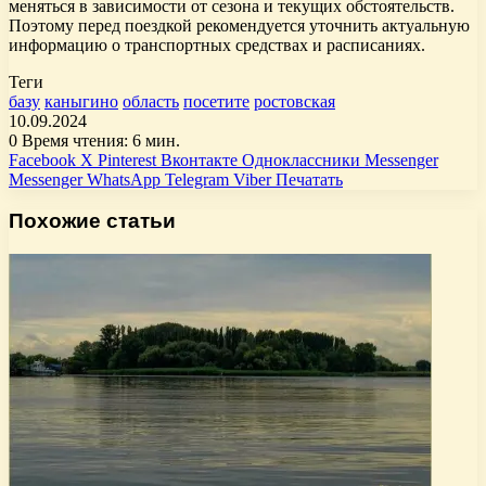
меняться в зависимости от сезона и текущих обстоятельств.
Поэтому перед поездкой рекомендуется уточнить актуальную
информацию о транспортных средствах и расписаниях.
Теги
базу
каныгино
область
посетите
ростовская
10.09.2024
0
Время чтения: 6 мин.
Facebook
X
Pinterest
Вконтакте
Одноклассники
Messenger
Messenger
WhatsApp
Telegram
Viber
Печатать
Похожие статьи