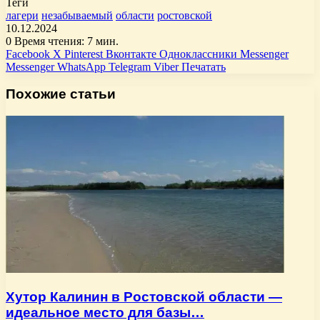
Теги
лагери
незабываемый
области
ростовской
10.12.2024
0
Время чтения: 7 мин.
Facebook
X
Pinterest
Вконтакте
Одноклассники
Messenger
Messenger
WhatsApp
Telegram
Viber
Печатать
Похожие статьи
Хутор Калинин в Ростовской области —
идеальное место для базы…