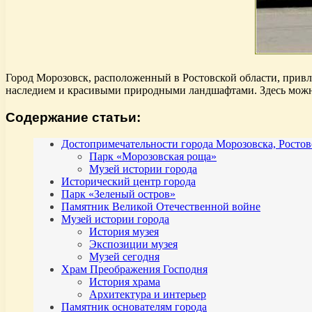
Город Морозовск, расположенный в Ростовской области, привл
наследием и красивыми природными ландшафтами. Здесь можно
Содержание статьи:
Достопримечательности города Морозовска, Ростов
Парк «Морозовская роща»
Музей истории города
Исторический центр города
Парк «Зеленый остров»
Памятник Великой Отечественной войне
Музей истории города
История музея
Экспозиции музея
Музей сегодня
Храм Преображения Господня
История храма
Архитектура и интерьер
Памятник основателям города