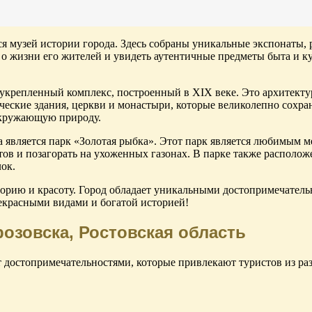
я музей истории города. Здесь собраны уникальные экспонаты, 
ь о жизни его жителей и увидеть аутентичные предметы быта и 
укрепленный комплекс, построенный в XIX веке. Это архитектур
ческие здания, церкви и монастыри, которые великолепно сохра
окружающую природу.
является парк «Золотая рыбка». Этот парк является любимым ме
тов и позагорать на ухоженных газонах. В парке также располо
ок.
рию и красоту. Город обладает уникальными достопримечательн
рекрасными видами и богатой историей!
озовска, Ростовская область
 достопримечательностями, которые привлекают туристов из раз