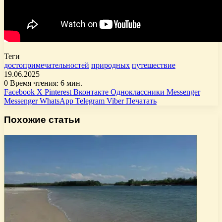
Теги
достопримечательностей
природных
путешествие
19.06.2025
0
Время чтения: 6 мин.
Facebook
X
Pinterest
Вконтакте
Одноклассники
Messenger
Messenger
WhatsApp
Telegram
Viber
Печатать
Похожие статьи