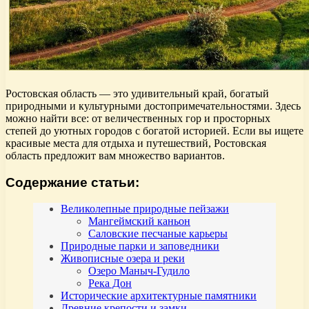
Ростовская область — это удивительный край, богатый
природными и культурными достопримечательностями. Здесь
можно найти все: от величественных гор и просторных
степей до уютных городов с богатой историей. Если вы ищете
красивые места для отдыха и путешествий, Ростовская
область предложит вам множество вариантов.
Содержание статьи:
Великолепные природные пейзажи
Мангеймский каньон
Саловские песчаные карьеры
Природные парки и заповедники
Живописные озера и реки
Озеро Маныч-Гудило
Река Дон
Исторические архитектурные памятники
Древние крепости и замки