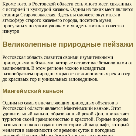
Кроме того, в Ростовской области есть много мест, связанных
с историей и культурой казаков. Одним из таких мест является
станица Старочеркасская. Здесь вы сможете окунуться в
атмосферу старого казачьего города, посетить музеи,
прогуляться по узким улочкам и увидеть жизнь казачества
изнутри.
Великолепные природные пейзажи
Ростовская область славится своими изумительными
природными пейзажами, которые оставят вас безмолвными от
великолепия. В этом регионе можно насладиться
разнообразием природных красот: от живописных рек и озер
до красивых гор и уникальных заповедников.
Мангеймский каньон
Одним из самых впечатляющих природных объектов в
Ростовской области является Мангеймский каньон. Этот
удивительный каньон, образованный рекой Дон, привлекает
туристов своей грандиозностью и красотой. Горные породы
разных оттенков создают неповторимый ландшафт, который
меняется в зависимости от времени суток и погодных
условий. Посетив Мангеймский каньон, вы сможете