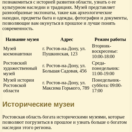
познакомиться с историей развития области, узнать о ее
культурном наследии и традициях. Музей представляет
разнообразные экспонаты, такие как археологические
находки, предметы быта и одежды, фотографии и документы,
позволяющие вам окунуться в прошлое и лучше понять
современность.
Название музея
Адрес
Режим работы
Вторник-
Музей
г. Ростов-на-Дону, ул.
воскресенье:
космонавтики
Пушкинская, 123
10:00-18:00
Ростовский
Среда-
г. Ростов-на-Дону, ул.
художественный
понедельник:
Большая Садовая, 456
музей
11:00-19:00
Музей истории
Понедельник-
г. Ростов-на-Дону, ул.
Ростовской
суббота: 09:00-
Максима Горького, 789
области
17:00
Исторические музеи
Ростовская область богата историческими музеями, которые
позволяют погрузиться в прошлое и узнать больше о богатом
наследии этого региона.