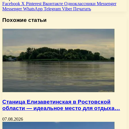
Facebook
X
Pinterest
Вконтакте
Одноклассники
Messenger
Messenger
WhatsApp
Telegram
Viber
Печатать
Похожие статьи
Станица Елизаветинская в Ростовской
области — идеальное место для отдыха…
07.08.2026