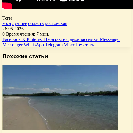
Теги
коса
лучшее
область
ростовская
26.05.2026
0
Время чтения: 7 мин.
Facebook
X
Pinterest
Вконтакте
Одноклассники
Messenger
Messenger
WhatsApp
Telegram
Viber
Печатать
Похожие статьи