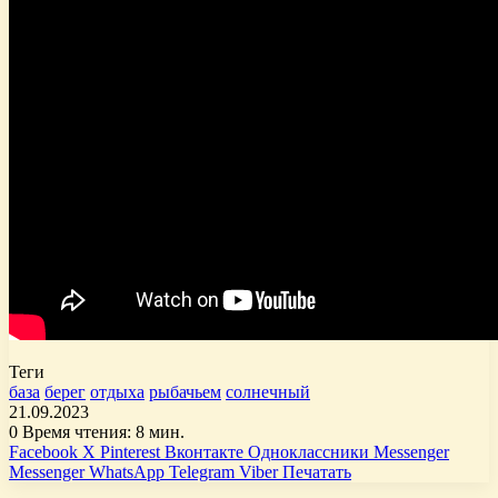
Теги
база
берег
отдыха
рыбачьем
солнечный
21.09.2023
0
Время чтения: 8 мин.
Facebook
X
Pinterest
Вконтакте
Одноклассники
Messenger
Messenger
WhatsApp
Telegram
Viber
Печатать