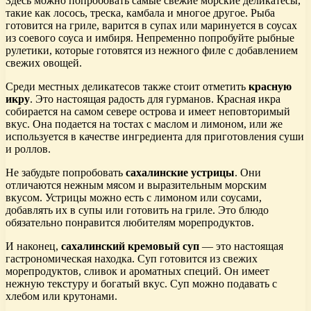
Здесь можно попробовать самые свежие морские деликатесы,
такие как лосось, треска, камбала и многое другое. Рыба
готовится на гриле, варится в супах или маринуется в соусах
из соевого соуса и имбиря. Непременно попробуйте рыбные
рулетики, которые готовятся из нежного филе с добавлением
свежих овощей.
Среди местных деликатесов также стоит отметить
красную
икру
. Это настоящая радость для гурманов. Красная икра
собирается на самом севере острова и имеет неповторимый
вкус. Она подается на тостах с маслом и лимоном, или же
используется в качестве ингредиента для приготовления суши
и роллов.
Не забудьте попробовать
сахалинские устрицы
. Они
отличаются нежным мясом и выразительным морским
вкусом. Устрицы можно есть с лимоном или соусами,
добавлять их в супы или готовить на гриле. Это блюдо
обязательно понравится любителям морепродуктов.
И наконец,
сахалинский кремовый суп
— это настоящая
гастрономическая находка. Суп готовится из свежих
морепродуктов, сливок и ароматных специй. Он имеет
нежную текстуру и богатый вкус. Суп можно подавать с
хлебом или крутонами.