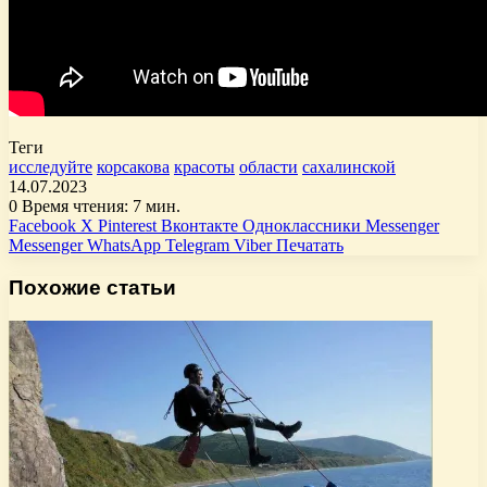
Теги
исследуйте
корсакова
красоты
области
сахалинской
14.07.2023
0
Время чтения: 7 мин.
Facebook
X
Pinterest
Вконтакте
Одноклассники
Messenger
Messenger
WhatsApp
Telegram
Viber
Печатать
Похожие статьи