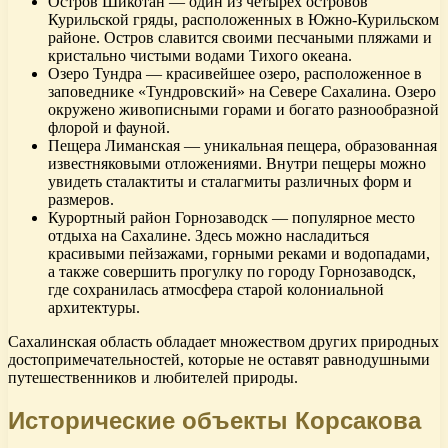
Остров Шикотан — один из четырех островов
Курильской гряды, расположенных в Южно-Курильском
районе. Остров славится своими песчаными пляжами и
кристально чистыми водами Тихого океана.
Озеро Тундра — красивейшее озеро, расположенное в
заповеднике «Тундровский» на Севере Сахалина. Озеро
окружено живописными горами и богато разнообразной
флорой и фауной.
Пещера Лиманская — уникальная пещера, образованная
известняковыми отложениями. Внутри пещеры можно
увидеть сталактиты и сталагмиты различных форм и
размеров.
Курортный район Горнозаводск — популярное место
отдыха на Сахалине. Здесь можно насладиться
красивыми пейзажами, горными реками и водопадами,
а также совершить прогулку по городу Горнозаводск,
где сохранилась атмосфера старой колониальной
архитектуры.
Сахалинская область обладает множеством других природных
достопримечательностей, которые не оставят равнодушными
путешественников и любителей природы.
Исторические объекты Корсакова