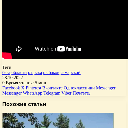
Теги
база
области
отдыха
рыбаков
самарской
28.10.2022
0
Время чтения: 5 мин.
Facebook
X
Pinterest
Вконтакте
Одноклассники
Messenger
Messenger
WhatsApp
Telegram
Viber
Печатать
Похожие статьи