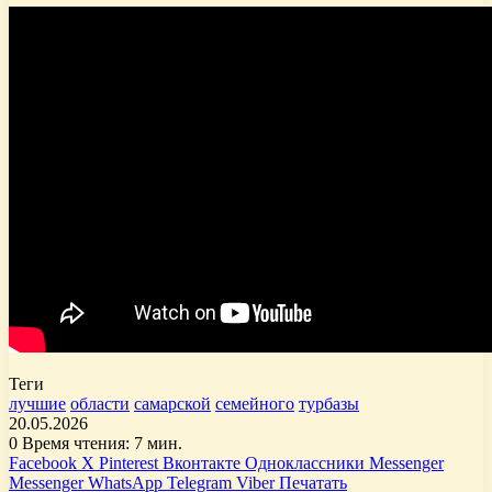
Теги
лучшие
области
самарской
семейного
турбазы
20.05.2026
0
Время чтения: 7 мин.
Facebook
X
Pinterest
Вконтакте
Одноклассники
Messenger
Messenger
WhatsApp
Telegram
Viber
Печатать