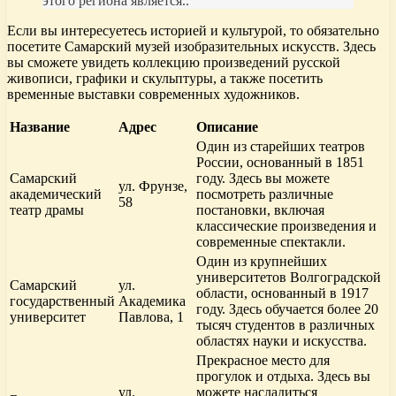
этого региона является..
Если вы интересуетесь историей и культурой, то обязательно
посетите Самарский музей изобразительных искусств. Здесь
вы сможете увидеть коллекцию произведений русской
живописи, графики и скульптуры, а также посетить
временные выставки современных художников.
Название
Адрес
Описание
Один из старейших театров
России, основанный в 1851
Самарский
году. Здесь вы можете
ул. Фрунзе,
академический
посмотреть различные
58
театр драмы
постановки, включая
классические произведения и
современные спектакли.
Один из крупнейших
университетов Волгоградской
Самарский
ул.
области, основанный в 1917
государственный
Академика
году. Здесь обучается более 20
университет
Павлова, 1
тысяч студентов в различных
областях науки и искусства.
Прекрасное место для
прогулок и отдыха. Здесь вы
ул.
можете насладиться