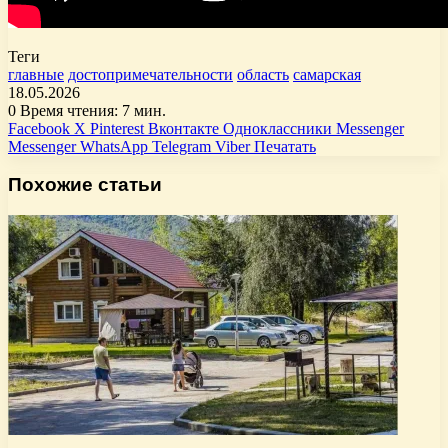
Теги
главные
достопримечательности
область
самарская
18.05.2026
0
Время чтения: 7 мин.
Facebook
X
Pinterest
Вконтакте
Одноклассники
Messenger
Messenger
WhatsApp
Telegram
Viber
Печатать
Похожие статьи