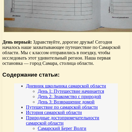
День первый:
Здравствуйте, дорогие друзья! Сегодня
началось наше захватывающее путешествие по Самарской
области. Мы с классом отправились в поездку, чтобы
исследовать этот удивительный регион. Наша первая
остановка — город Самара, столица области.
Содержание статьи:
Дневник школьника самарской области
День 1: Путешествие начинается
День 2: Знакомство с природой
День 3: Возвращение домой
Путешествие по самарской области
История самарской области
Природные достопримечательности
самарской области
Самарский Берег Волги