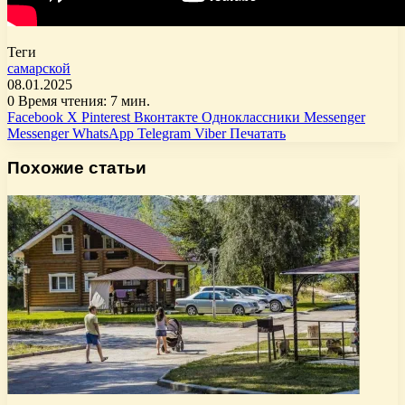
Теги
самарской
08.01.2025
0
Время чтения: 7 мин.
Facebook
X
Pinterest
Вконтакте
Одноклассники
Messenger
Messenger
WhatsApp
Telegram
Viber
Печатать
Похожие статьи