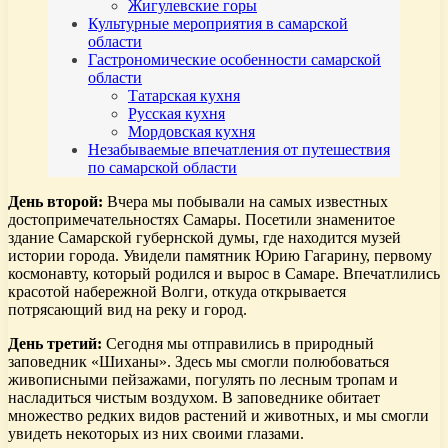
Жигулевские горы
Культурные мероприятия в самарской
области
Гастрономические особенности самарской
области
Татарская кухня
Русская кухня
Мордовская кухня
Незабываемые впечатления от путешествия
по самарской области
День второй:
Вчера мы побывали на самых известных
достопримечательностях Самары. Посетили знаменитое
здание Самарской губернской думы, где находится музей
истории города. Увидели памятник Юрию Гагарину, первому
космонавту, который родился и вырос в Самаре. Впечатлились
красотой набережной Волги, откуда открывается
потрясающий вид на реку и город.
День третий:
Сегодня мы отправились в природный
заповедник «Шиханы». Здесь мы смогли полюбоваться
живописными пейзажами, погулять по лесным тропам и
насладиться чистым воздухом. В заповеднике обитает
множество редких видов растений и животных, и мы смогли
увидеть некоторых из них своими глазами.