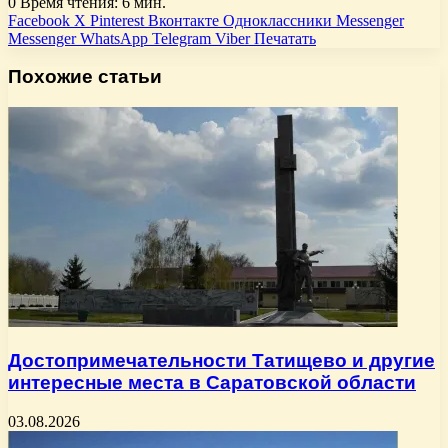
0
Время чтения: 6 мин.
Facebook
X
Pinterest
Вконтакте
Одноклассники
Messenger
Messenger
WhatsApp
Telegram
Viber
Печатать
Похожие статьи
Достопримечательности Татищево и другие
интересные места в Саратовской области
03.08.2026