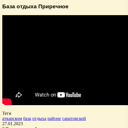
База отдыха Приречное
Теги
аткарском
база
отдыха
районе
саратовской
27.01.2023