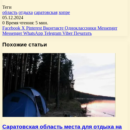
Теги
область
отдыха
саратовская
хопре
05.12.2024
0
Время чтения: 5 мин.
Facebook
X
Pinterest
Вконтакте
Одноклассники
Messenger
Messenger
WhatsApp
Telegram
Viber
Печатать
Похожие статьи
Саратовская область места для отдыха на