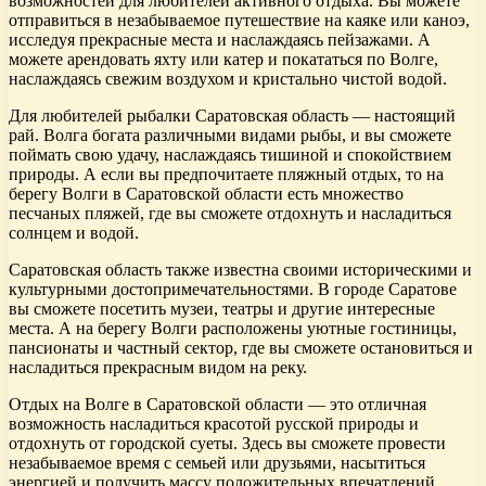
возможностей для любителей активного отдыха. Вы можете
отправиться в незабываемое путешествие на каяке или каноэ,
исследуя прекрасные места и наслаждаясь пейзажами. А
можете арендовать яхту или катер и покататься по Волге,
наслаждаясь свежим воздухом и кристально чистой водой.
Для любителей рыбалки Саратовская область — настоящий
рай. Волга богата различными видами рыбы, и вы сможете
поймать свою удачу, наслаждаясь тишиной и спокойствием
природы. А если вы предпочитаете пляжный отдых, то на
берегу Волги в Саратовской области есть множество
песчаных пляжей, где вы сможете отдохнуть и насладиться
солнцем и водой.
Саратовская область также известна своими историческими и
культурными достопримечательностями. В городе Саратове
вы сможете посетить музеи, театры и другие интересные
места. А на берегу Волги расположены уютные гостиницы,
пансионаты и частный сектор, где вы сможете остановиться и
насладиться прекрасным видом на реку.
Отдых на Волге в Саратовской области — это отличная
возможность насладиться красотой русской природы и
отдохнуть от городской суеты. Здесь вы сможете провести
незабываемое время с семьей или друзьями, насытиться
энергией и получить массу положительных впечатлений.