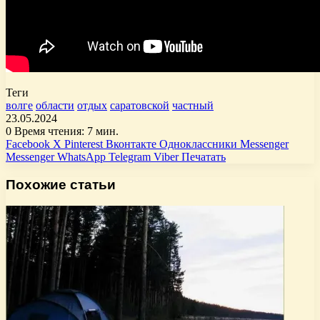
Теги
волге
области
отдых
саратовской
частный
23.05.2024
0
Время чтения: 7 мин.
Facebook
X
Pinterest
Вконтакте
Одноклассники
Messenger
Messenger
WhatsApp
Telegram
Viber
Печатать
Похожие статьи