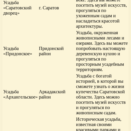
Усадьба
посетить музей искусств,
«Саратовский
г. Саратов
прогуляться по
дворец»
ухоженным садам и
насладиться красотой
архитектуры.
Усадьба, окруженная
живописными лесами и
озерами. Здесь вы можете
Усадьба
Придонской
попробовать настоящую
«Придонское»
район
деревенскую кухню и
прогуляться по
просторным усадебным
территориям.
Усадьба с богатой
историей, в которой вы
сможете узнать о жизни
Усадьба
Аркадакский
купечества Саратовской
«Архангельское»
район
области. Здесь можно
посетить музей искусств
и прогуляться по
живописным садам.
Историческая усадьба,
известная своими
красивыми парками и