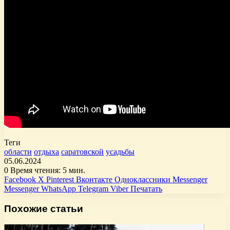
Теги
области
отдыха
саратовской
усадьбы
05.06.2024
0
Время чтения: 5 мин.
Facebook
X
Pinterest
Вконтакте
Одноклассники
Messenger
Messenger
WhatsApp
Telegram
Viber
Печатать
Похожие статьи